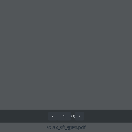
/
0
‹
›
१२.१४_को_सुचना.pdf