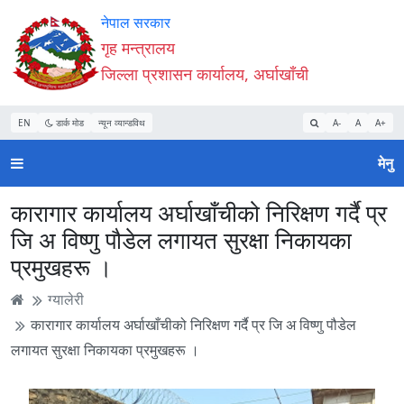
Accessibility
मुख्य
मुख्य
वेबसाइट
नेपाल सरकार
Mode
सामाग्री
नेभिगेसन
खोजमा
गृह मन्त्रालय
सुरु
पढ्नुहाेस्
पढ्नुहाेस्
जानुहोस्
जिल्ला प्रशासन कार्यालय, अर्घाखाँची
गर्नुहोस्
EN
डार्क मोड
न्यून व्यान्डविथ
A-
A
A+
मेनु
कारागार कार्यालय अर्घाखाँचीको निरिक्षण गर्दै प्र
जि अ विष्णु पौडेल लगायत सुरक्षा निकायका
प्रमुखहरू ।
ग्यालेरी
कारागार कार्यालय अर्घाखाँचीको निरिक्षण गर्दै प्र जि अ विष्णु पौडेल
लगायत सुरक्षा निकायका प्रमुखहरू ।