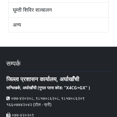
घुम्ती शिविर सञ्‍चालन
अन्य
सम्पर्क
जिल्ला प्रशासन कार्यालय, अर्घाखाँची
सन्धिखर्क, अर्घाखाँची (गुगल प्लस कोड: "X4CG+GX" )
०७७-४२०२०८, ९८५७०८६२०८, ९८५७०८६२०९
१६६०७७४२०४२ (टोल - फ्री)
०७७-४२०२०९