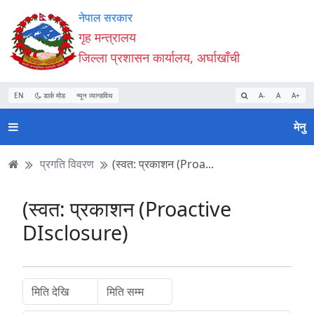
Accessibility
मुख्य
मुख्य
वेबसाइट
नेपाल सरकार
Mode
सामाग्री
नेभिगेसन
खोजमा
गृह मन्त्रालय
सुरु
पढ्नुहाेस्
पढ्नुहाेस्
जानुहोस्
जिल्ला प्रशासन कार्यालय, अर्घाखाँची
गर्नुहोस्
EN
डार्क मोड
न्यून व्यान्डविथ
A-
A
A+
मेनु
प्रगति विवरण
(स्वत: प्रकाशन (Proa...
(स्वत: प्रकाशन (Proactive
DIsclosure)