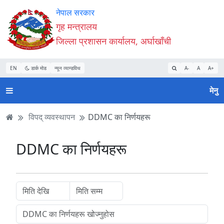
Accessibility
मुख्य
मुख्य
वेबसाइट
नेपाल सरकार
Mode
सामाग्री
नेभिगेसन
खोजमा
गृह मन्त्रालय
सुरु
पढ्नुहाेस्
पढ्नुहाेस्
जानुहोस्
जिल्ला प्रशासन कार्यालय, अर्घाखाँची
गर्नुहोस्
EN
डार्क मोड
न्यून व्यान्डविथ
A-
A
A+
मेनु
विपद् व्यवस्थापन
DDMC का निर्णयहरू
DDMC का निर्णयहरू