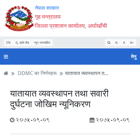
Accessibility
मुख्य
मुख्य
वेबसाइट
नेपाल सरकार
Mode
सामाग्री
नेभिगेसन
खोजमा
गृह मन्त्रालय
सुरु
पढ्नुहाेस्
पढ्नुहाेस्
जानुहोस्
जिल्ला प्रशासन कार्यालय, अर्घाखाँची
गर्नुहोस्
EN
डार्क मोड
न्यून व्यान्डविथ
A-
A
A+
मेनु
DDMC का निर्णयहरू
यातायात व्यवस्थापन त...
यातायात व्यवस्थापन तथा सवारी
दुर्घटना जोखिम न्यूनिकरण
2075-09-09
2075-09-09