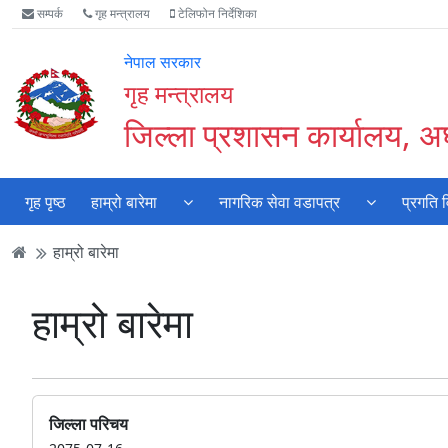
Accessibility
मुख्य
मुख्य
वेबसाइट
सम्पर्क
गृह मन्त्रालय
टेलिफोन निर्देशिका
Mode
सामाग्री
नेभिगेसन
खोजमा
सुरु
पढ्नुहाेस्
पढ्नुहाेस्
जानुहोस्
नेपाल सरकार
गर्नुहोस्
गृह मन्त्रालय
जिल्ला प्रशासन कार्यालय, अर्
गृह पृष्ठ
हाम्रो बारेमा
नागरिक सेवा वडापत्र
प्रगति 
हाम्रो बारेमा
हाम्रो बारेमा
जिल्ला परिचय