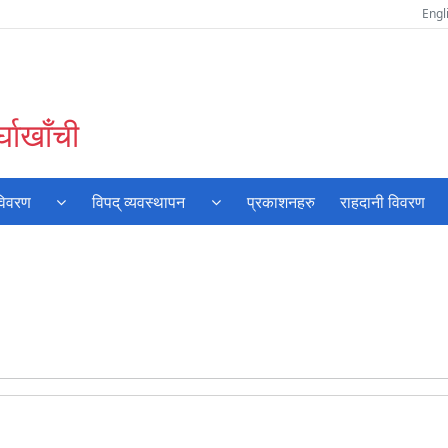
Engl
घाखाँची
विवरण
विपद् व्यवस्थापन
प्रकाशनहरु
राहदानी विवरण