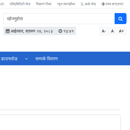
ish
एसिएबिलिटी मोड
स्क्रिन रिडर
न्यून व्यान्डविथ
डार्क मोड
उच्च कन्ट्रास्ट
वेबसाइटमा
सामग्री
खोज्नुहोस
आईतवार, श्रावण २४, २०८३
१३:४१
A-
A
A+
डाउनलोड
सम्पर्क विवरण