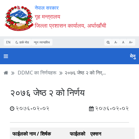
Accessibility
मुख्य
मुख्य
वेबसाइट
नेपाल सरकार
Mode
सामाग्री
नेभिगेसन
खोजमा
गृह मन्त्रालय
सुरु
पढ्नुहाेस्
पढ्नुहाेस्
जानुहोस्
जिल्ला प्रशासन कार्यालय, अर्घाखाँची
गर्नुहोस्
EN
डार्क मोड
न्यून व्यान्डविथ
A-
A
A+
मेनु
DDMC का निर्णयहरू
२०७६ जेष्ठ २ को निर्...
२०७६ जेष्ठ २ को निर्णय
2076-02-02
2076-02-02
फाईलको नाम / शिर्षक
फाईलको
एक्सन