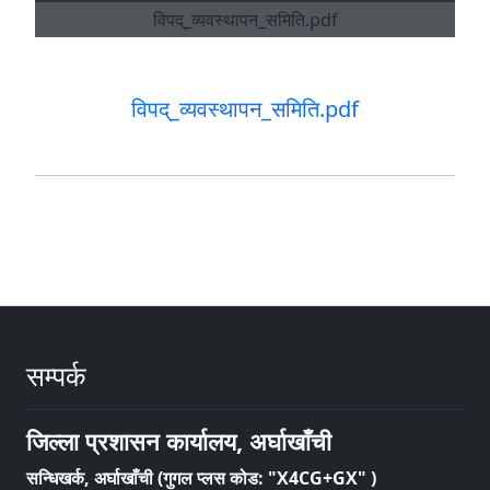
विपद्_व्यवस्थापन_समिति.pdf
सम्पर्क
जिल्ला प्रशासन कार्यालय, अर्घाखाँची
सन्धिखर्क, अर्घाखाँची (गुगल प्लस कोड: "X4CG+GX" )