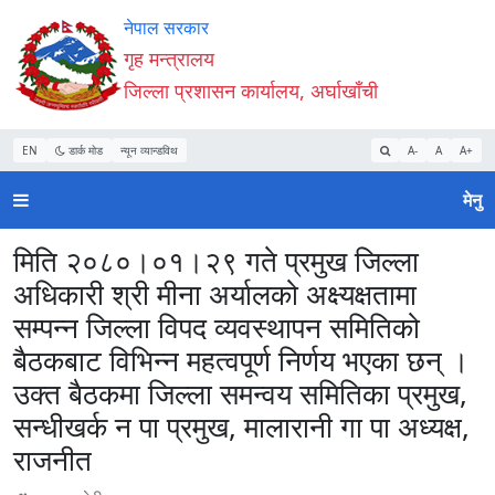
Accessibility
मुख्य
मुख्य
वेबसाइट
नेपाल सरकार
Mode
सामाग्री
नेभिगेसन
खोजमा
गृह मन्त्रालय
सुरु
पढ्नुहाेस्
पढ्नुहाेस्
जानुहोस्
जिल्ला प्रशासन कार्यालय, अर्घाखाँची
गर्नुहोस्
EN
डार्क मोड
न्यून व्यान्डविथ
A-
A
A+
मेनु
मिति २०८०।०१।२९ गते प्रमुख जिल्ला
अधिकारी श्री मीना अर्यालको अक्ष्यक्षतामा
सम्पन्न जिल्ला विपद व्यवस्थापन समितिको
बैठकबाट विभिन्न महत्वपूर्ण निर्णय भएका छन् ।
उक्त बैठकमा जिल्ला समन्वय समितिका प्रमुख,
सन्धीखर्क न पा प्रमुख, मालारानी गा पा अध्यक्ष,
राजनीत