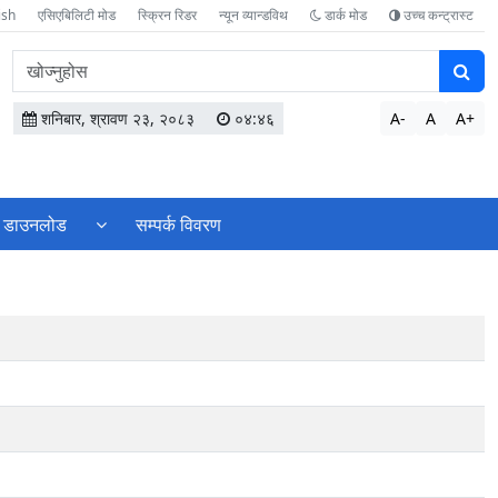
ish
एसिएबिलिटी मोड
स्क्रिन रिडर
न्यून व्यान्डविथ
डार्क मोड
उच्च कन्ट्रास्ट
वेबसाइटमा
सामग्री
खोज्नुहोस
शनिबार, श्रावण २३, २०८३
०४:४६
A-
A
A+
डाउनलोड
सम्पर्क विवरण