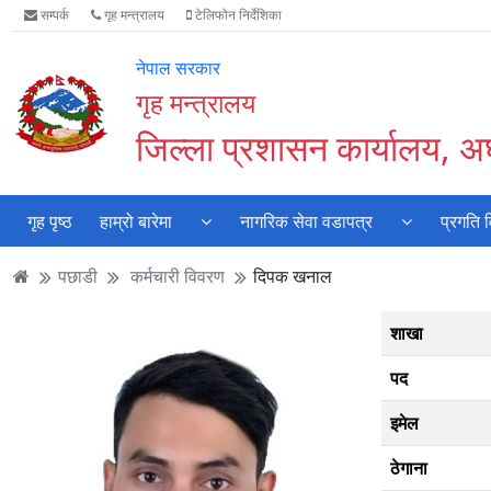
Accessibility
मुख्य
मुख्य
वेबसाइट
सम्पर्क
गृह मन्त्रालय
टेलिफोन निर्देशिका
Mode
सामाग्री
नेभिगेसन
खोजमा
सुरु
पढ्नुहाेस्
पढ्नुहाेस्
जानुहोस्
नेपाल सरकार
गर्नुहोस्
गृह मन्त्रालय
जिल्ला प्रशासन कार्यालय, अर्
गृह पृष्ठ
हाम्रो बारेमा
नागरिक सेवा वडापत्र
प्रगति 
पछाडी
कर्मचारी विवरण
दिपक खनाल
शाखा
पद
इमेल
ठेगाना