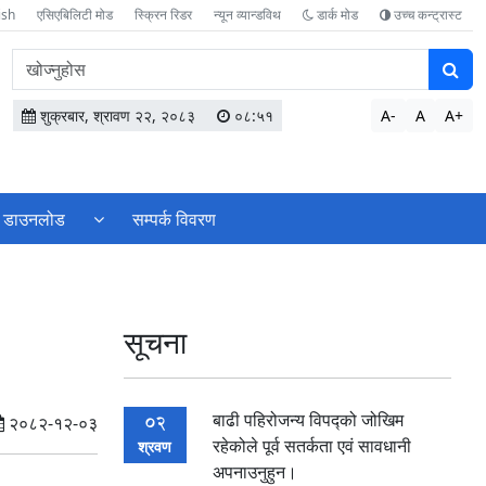
ish
एसिएबिलिटी मोड
स्क्रिन रिडर
न्यून व्यान्डविथ
डार्क मोड
उच्च कन्ट्रास्ट
वेबसाइटमा
सामग्री
खोज्नुहोस
शुक्रबार, श्रावण २२, २०८३
०८:५१
A-
A
A+
डाउनलोड
सम्पर्क विवरण
सूचना
बाढी पहिरोजन्य विपद्को जोखिम
02
२०८२-१२-०३
रहेकोले पूर्व सतर्कता एवं‌ सावधानी
श्रवण
अपनाउनुहुन।