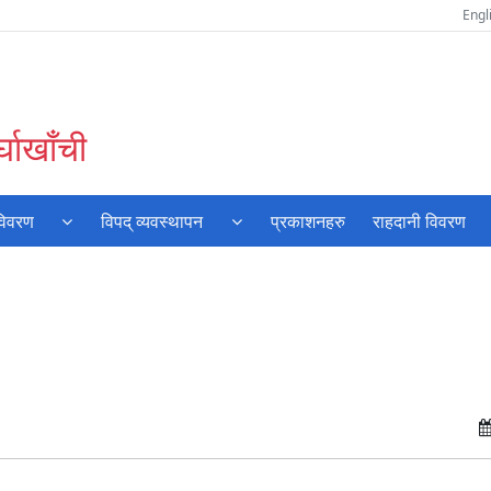
Engl
घाखाँची
विवरण
विपद् व्यवस्थापन
प्रकाशनहरु
राहदानी विवरण