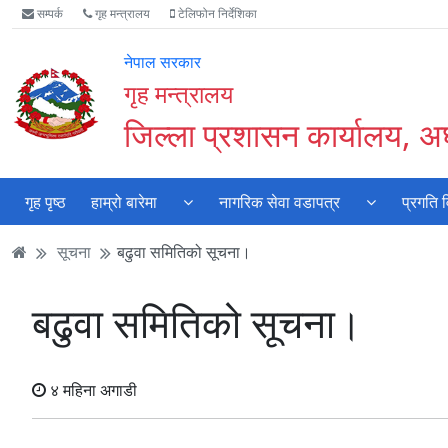
Accessibility
मुख्य
मुख्य
वेबसाइट
सम्पर्क
गृह मन्त्रालय
टेलिफोन निर्देशिका
Mode
सामाग्री
नेभिगेसन
खोजमा
सुरु
पढ्नुहाेस्
पढ्नुहाेस्
जानुहोस्
नेपाल सरकार
गर्नुहोस्
गृह मन्त्रालय
जिल्ला प्रशासन कार्यालय, अर्
गृह पृष्ठ
हाम्रो बारेमा
नागरिक सेवा वडापत्र
प्रगति 
सूचना
बढुवा समितिको सूचना।
बढुवा समितिको सूचना।
४ महिना अगाडी