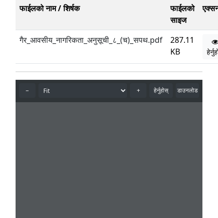
फाईलको नाम / शिर्षक
फाईलको
एक्स
साइज
गैर_आवसीय_नागरिकता_अनुसूची_८_(च)_सपथ.pdf
287.11
KB
हेर्नु