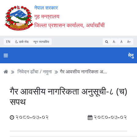
Accessibility
मुख्य
मुख्य
वेबसाइट
नेपाल सरकार
Mode
सामाग्री
नेभिगेसन
खोजमा
गृह मन्त्रालय
सुरु
पढ्नुहाेस्
पढ्नुहाेस्
जानुहोस्
जिल्ला प्रशासन कार्यालय, अर्घाखाँची
गर्नुहोस्
EN
डार्क मोड
न्यून व्यान्डविथ
A-
A
A+
मेनु
निवेदन ढाँचा / नमुना
गैर आवसीय नागरिकता अ...
गैर आवसीय नागरिकता अनुसूची-८ (च)
सपथ
2080-07-02
2080-07-02