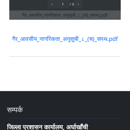
गैर_आवसीय_नागरिकता_अनुसूची_८_(च)_सपथ.pdf
सम्पर्क
जिल्ला प्रशासन कार्यालय, अर्घाखाँची