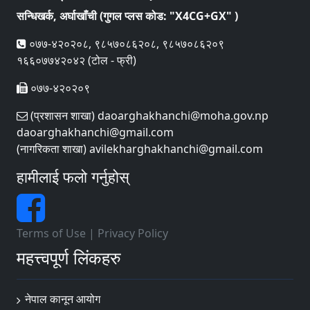
सन्धिखर्क, अर्घाखाँची (गुगल प्लस कोड: "X4CG+GX" )
०७७-४२०२०८, ९८५७०८६२०८, ९८५७०८६२०९
१६६०७७४२०४२ (टोल - फ्री)
०७७-४२०२०९
(प्रशासन शाखा) daoarghakhanchi@moha.gov.np
daoarghakhanchi@gmail.com
(नागरिकता शाखा) avilekharghakhanchi@gmail.com
हामीलाई फलो गर्नुहोस्
Terms of Use
|
Privacy Policy
महत्त्वपूर्ण लिंकहरु
नेपाल कानून आयोग