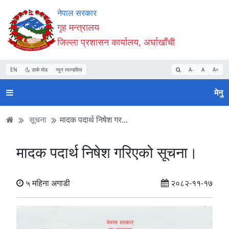
Accessibility
मुख्य
मुख्य
वेबसाइट
नेपाल सरकार
Mode
सामाग्री
नेभिगेसन
खोजमा
गृह मन्त्रालय
सुरु
पढ्नुहाेस्
पढ्नुहाेस्
जानुहोस्
जिल्ला प्रशासन कार्यालय, अर्घाखाँची
गर्नुहोस्
EN
डार्क मोड
न्यून व्यान्डविथ
A-
A
A+
मेनु
सूचना
मादक पदार्थ निषेश गर...
मादक पदार्थ निषेश गरिएको सूचना।
५ महिना अगाडी
२०८२-११-१७