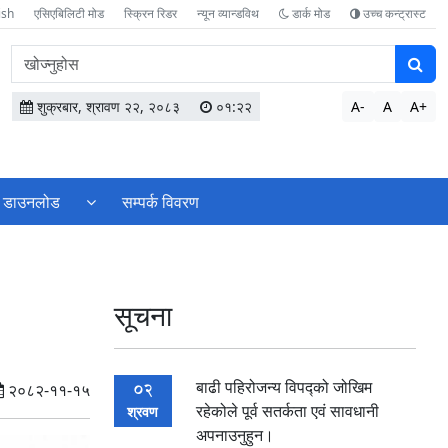
ish
एसिएबिलिटी मोड
स्क्रिन रिडर
न्यून व्यान्डविथ
डार्क मोड
उच्च कन्ट्रास्ट
वेबसाइटमा
सामग्री
खोज्नुहोस
शुक्रबार, श्रावण २२, २०८३
०१:२२
A-
A
A+
डाउनलोड
सम्पर्क विवरण
सूचना
बाढी पहिरोजन्य विपद्को जोखिम
02
२०८२-११-१५
रहेकोले पूर्व सतर्कता एवं‌ सावधानी
श्रवण
अपनाउनुहुन।