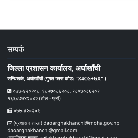
सम्पर्क
जिल्ला प्रशासन कार्यालय, अर्घाखाँची
सन्धिखर्क, अर्घाखाँची (गुगल प्लस कोड: "X4CG+GX" )
०७७-४२०२०८, ९८५७०८६२०८, ९८५७०८६२०९
१६६०७७४२०४२ (टोल - फ्री)
०७७-४२०२०९
(प्रशासन शाखा) daoarghakhanchi@moha.gov.np
daoarghakhanchi@gmail.com
(नागरिकता शाखा) avilekharghakhanchi@gmail.com