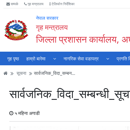
Accessibility
मुख्य
मुख्य
वेबसाइट
सम्पर्क
गृह मन्त्रालय
टेलिफोन निर्देशिका
Mode
सामाग्री
नेभिगेसन
खोजमा
सुरु
पढ्नुहाेस्
पढ्नुहाेस्
जानुहोस्
नेपाल सरकार
गर्नुहोस्
गृह मन्त्रालय
जिल्ला प्रशासन कार्यालय, अर्
गृह पृष्ठ
हाम्रो बारेमा
नागरिक सेवा वडापत्र
प्रगति 
सूचना
सार्वजनिक_विदा_सम्बन...
सार्वजनिक_विदा_सम्बन्धी_सूच
५ महिना अगाडी