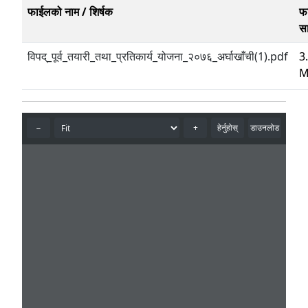
फाईलको नाम / शिर्षक
फ
स
विपद्_पूर्व_तयारी_तथा_प्रतिकार्य_योजना_२०७६_अर्घाखाँची(1).pdf
3
M