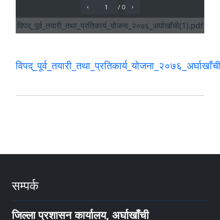
विपद्_पूर्व_तयारी_तथा_प्रतिकार्य_योजना_२०७६_अर्घाखाँच
सम्पर्क
जिल्ला प्रशासन कार्यालय, अर्घाखाँची