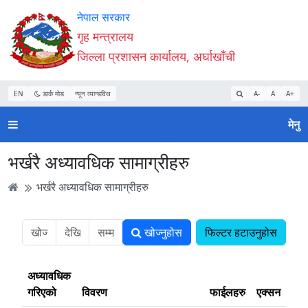
Accessibility
मुख्य
मुख्य
वेबसाइट
नेपाल सरकार
Mode
सामाग्री
नेभिगेसन
खोजमा
गृह मन्त्रालय
सुरु
पढ्नुहाेस्
पढ्नुहाेस्
जानुहोस्
जिल्ला प्रशासन कार्यालय, अर्घाखाँची
गर्नुहोस्
EN
डार्क मोड
न्यून व्यान्डविथ
A-
A
A+
मेनु
भर्खरै अध्यावधिक सामाग्रीहरु
भर्खरै अध्यावधिक सामाग्रीहरु
खोज्नुहोस
फिल्टर हटाउनुहोस
अध्यावधिक
गरिएको
विवरण
फाईलहरु
एक्सन