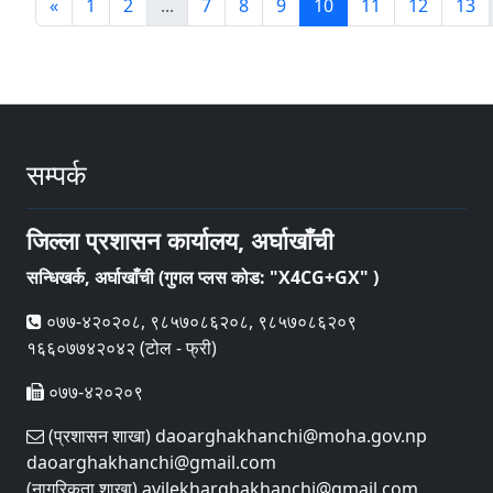
«
1
2
...
7
8
9
10
11
12
13
सम्पर्क
जिल्ला प्रशासन कार्यालय, अर्घाखाँची
सन्धिखर्क, अर्घाखाँची (गुगल प्लस कोड: "X4CG+GX" )
०७७-४२०२०८, ९८५७०८६२०८, ९८५७०८६२०९
१६६०७७४२०४२ (टोल - फ्री)
०७७-४२०२०९
(प्रशासन शाखा) daoarghakhanchi@moha.gov.np
daoarghakhanchi@gmail.com
(नागरिकता शाखा) avilekharghakhanchi@gmail.com