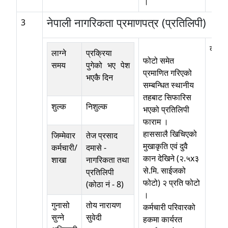
।
नेपाली नागरिकता प्रमाणपत्र (प्रतिलिपी)
3
कोठा न
लाग्ने
प्रक्रिया
फोटो समेत
समय
पुगेको भए पेश
प्रमाणित गरिएको
भएकै दिन
सम्बन्धित स्थानीय
तहबाट सिफारिस
शुल्क
निशुल्क
भएको प्रतिलिपी
फाराम ।
हाससालै खिचिएको
जिम्मेवार
तेज प्रसाद
मुखाकृति एवं दुवै
कर्मचारी/
दमासे
-
कान देखिने (२.५x३
शाखा
नागरिकता तथा
से.मि. साईजको
प्रतिलिपी
फोटो) २ प्रति फोटो
(कोठा नं - 8)
।
गुनासो
तोय नारायण
कर्मचारी परिवारको
सुन्ने
सुवेदी
हकमा कार्यरत