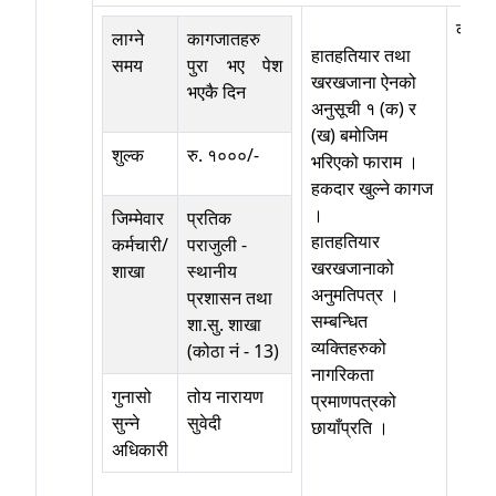
कोठा 
लाग्ने
कागजातहरु
हातहतियार तथा
समय
पुरा भए पेश
खरखजाना ऐनको
भएकै दिन
अनुसूची १ (क) र
(ख) बमोजिम
शुल्क
रु. १०००/-
भरिएको फाराम ।
हकदार खुल्ने कागज
।
जिम्मेवार
प्रतिक
हातहतियार
कर्मचारी/
पराजुली
-
खरखजानाको
शाखा
स्थानीय
अनुमतिपत्र ।
प्रशासन तथा
सम्बन्धित
शा.सु. शाखा
व्यक्तिहरुको
(कोठा नं - 13)
नागरिकता
गुनासो
तोय नारायण
प्रमाणपत्रको
सुन्ने
सुवेदी
छायाँप्रति ।
अधिकारी