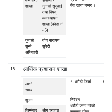
कर्मचारी/
ज्ञवाली
-
बैंक खाता नम्बर ।
शाखा
गुनासो सुनुवाई
तथा विपद्
व्यवस्थापन
शाखा (कोठा नं
- 5)
गुनासो
तोय नारायण
सुन्ने
सुवेदी
अधिकारी
आर्थिक प्रशासन शाखा
16
१. धरौटी फिर्ता
कोठा न
लाग्ने
समय
निवेेदन
शुल्क
धरौटी जम्मा गरेको
जिम्मेवार
ओम प्रकाश
सक्कल रसिद