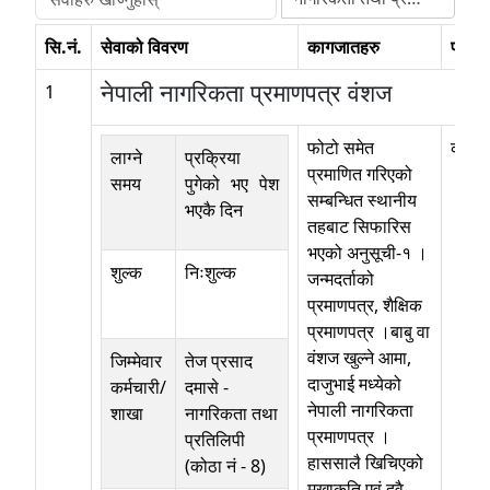
सि.नं.
सेवाको विवरण
कागजातहरु
प्रक्र
नेपाली नागरिकता प्रमाणपत्र वंशज
1
फोटो समेत
कोठा न
लाग्ने
प्रक्रिया
प्रमाणित गरिएको
समय
पुगेको भए पेश
सम्बन्धित स्थानीय
भएकै दिन
तहबाट सिफारिस
भएको अनुसूची-१ ।
शुल्क
निःशुल्क
जन्मदर्ताको
प्रमाणपत्र, शैक्षिक
प्रमाणपत्र ।बाबु वा
वंशज खुल्ने आमा,
जिम्मेवार
तेज प्रसाद
दाजुभाई मध्येको
कर्मचारी/
दमासे
-
नेपाली नागरिकता
शाखा
नागरिकता तथा
प्रमाणपत्र ।
प्रतिलिपी
हाससालै खिचिएको
(कोठा नं - 8)
मुखाकृति एवं दुवै