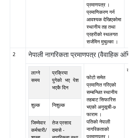
प्रमाणपत्र ।
प्रमाणिकरण गर्न
आवश्यक देखिएकोमा
स्थानीय तह तथा
प्रहरीको स्थलगत
सर्जमिन मुचुल्का ।
नेपाली नागरिकता प्रमाणपत्र (वैवाहिक अंगिकृ
2
कोठा न
लाग्ने
प्रक्रिया
फोटो समेत
समय
पुगेको भए पेश
प्रमाणित गरिएको
भएकै दिन
सम्बन्धित स्थानीय
तहबाट सिफारिस
शुल्क
निशुल्क
भएको अनुसूची-७
फाराम ।
पतिको नेपाली
जिम्मेवार
तेज प्रसाद
नागरिकताको
कर्मचारी/
दमासे
-
प्रमाणपत्र ।
शाखा
नागरिकता तथा