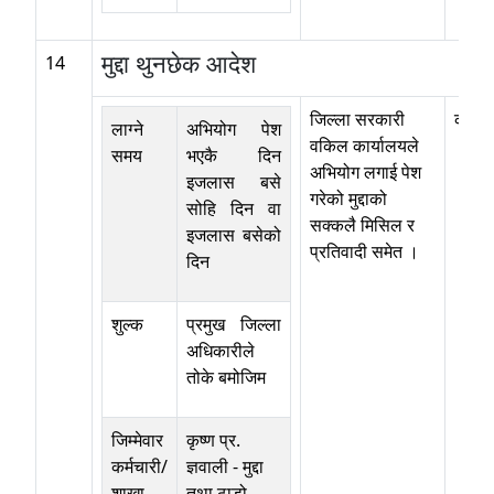
मुद्दा थुनछेक आदेश
14
जिल्ला सरकारी
कोठा न
लाग्ने
अभियोग पेश
वकिल कार्यालयले
समय
भएकै दिन
अभियोग लगाई पेश
इजलास बसे
गरेको मुद्दाको
सोहि दिन वा
सक्कलै मिसिल र
इजलास बसेको
प्रतिवादी समेत ।
दिन
शुल्क
प्रमुख जिल्ला
अधिकारीले
तोके बमोजिम
जिम्मेवार
कृष्ण प्र.
कर्मचारी/
ज्ञवाली
-
मुद्दा
शाखा
तथा ठाडो