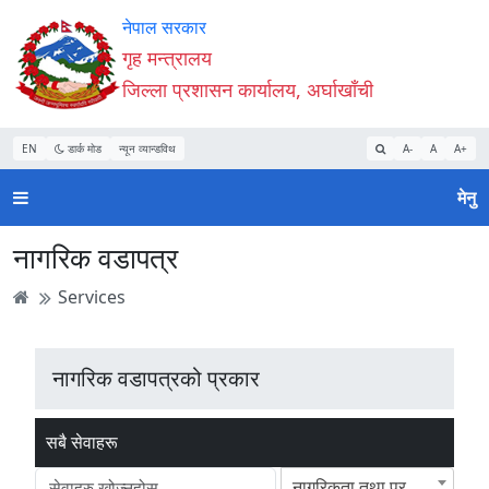
Accessibility
मुख्य
मुख्य
वेबसाइट
नेपाल सरकार
Mode
सामाग्री
नेभिगेसन
खोजमा
गृह मन्त्रालय
सुरु
पढ्नुहाेस्
पढ्नुहाेस्
जानुहोस्
जिल्ला प्रशासन कार्यालय, अर्घाखाँची
गर्नुहोस्
EN
डार्क मोड
न्यून व्यान्डविथ
A-
A
A+
मेनु
नागरिक वडापत्र
Services
नागरिक वडापत्रको प्रकार
सबै सेवाहरू
नागरिकता तथा प्रतिलिपी()