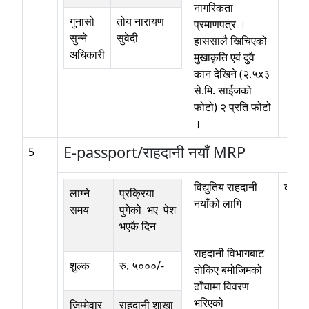
नागरिकता
गुनासो
तोय नारायण
प्रमाणपत्र ।
सुन्ने
सुवेदी
हाससालै खिचिएको
अधिकारी
मुखाकृति एवं दुवै
कान देखिने (२.५x३
से.मि. साईजको
फोटो) २ प्रति फोटो
।
E-passport/राहदानी नयाँ MRP
5
विद्य‌ुतिय राहदानी
कोठा 
लाग्ने
प्रक्रिया
नयाँको लागि
समय
पुगेको भए पेश
भएकै दिन
राहदानी विभागबाट
शुल्क
रु. ५०००/-
तोकिए बमोजिमको
ढाँचामा विवरण
भरिएको
जिम्मेवार
राहदानी शाखा