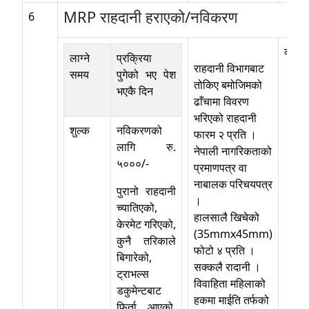
MRP राहदानी हराएको/नविकरण
6
कोठा 
लाग्ने
प्रक्रिया
राहदानी विभागबाट
समय
पुगेको भए पेश
तोकिए बमोजिमको
भएकै दिन
ढाँचामा विवरण
भरिएको राहदानी
शुल्क
नविकरणको
फारम २ प्रति ।
लागि रु.
नेपाली नागरिकताको
५०००/-
प्रमाणपत्र वा
नाबालक परिचयपत्र
पुरानो राहदानी
।
च्यातिएको,
हालसालै खिचेको
केरमेट गरिएको,
(35mmx45mm)
कुनै तरिकाले
फोटो ४ प्रति ।
बिगारेको,
सक्कलै रादानी ।
ट्राभल्स
विवाहिता महिलाको
डकुमेन्टबाट
हकमा माईति तर्फको
फिर्ता आएको,