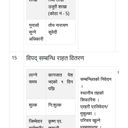
उजुरी शाखा
(कोठा नं - 5)
गुनासो
तोय नारायण
सुन्ने
सुवेदी
अधिकारी
विपद् सम्बन्धि राहत वितरण
15
कोठा न
लाग्ने
कागजात पेश
सम्बन्धितको निवेदन
समय
भएको १ दिन
।
पछि
स्थानीय तहको
सिफारिस ।
शुल्क
नि:शुल्क
प्रहरी प्रतिवेदन/
मुचुल्का ।
परिचय खुल्ने
जिम्मेवार
कृष्ण प्र.
प्रमाणपत्र ।