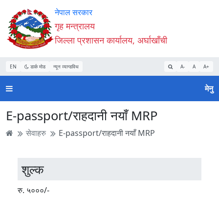
Accessibility
मुख्य
मुख्य
वेबसाइट
नेपाल सरकार
Mode
सामाग्री
नेभिगेसन
खोजमा
गृह मन्त्रालय
सुरु
पढ्नुहाेस्
पढ्नुहाेस्
जानुहोस्
जिल्ला प्रशासन कार्यालय, अर्घाखाँची
गर्नुहोस्
EN
डार्क मोड
न्यून व्यान्डविथ
A-
A
A+
मेनु
E-passport/राहदानी नयाँ MRP
सेवाहरु
E-passport/राहदानी नयाँ MRP
शुल्क
रु. ५०००/-