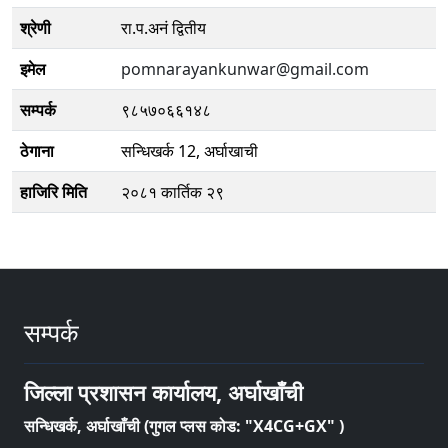
श्रेणी
रा.प.अनं द्वितीय
इमेल
pomnarayankunwar@gmail.com
सम्पर्क
९८५७०६६१४८
ठेगाना
सन्धिखर्क 12, अर्घाखाची
हाजिरि मिति
२०८१ कार्तिक २९
सम्पर्क
जिल्ला प्रशासन कार्यालय, अर्घाखाँची
सन्धिखर्क, अर्घाखाँची (गुगल प्लस कोड: "X4CG+GX" )