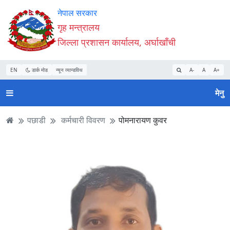
Accessibility
मुख्य
मुख्य
वेबसाइट
नेपाल सरकार
Mode
सामाग्री
नेभिगेसन
खोजमा
गृह मन्त्रालय
सुरु
पढ्नुहाेस्
पढ्नुहाेस्
जानुहोस्
जिल्ला प्रशासन कार्यालय, अर्घाखाँची
गर्नुहोस्
EN
डार्क मोड
न्यून व्यान्डविथ
A-
A
A+
मेनु
पछाडी
कर्मचारी विवरण
पोमनारायण कुवर