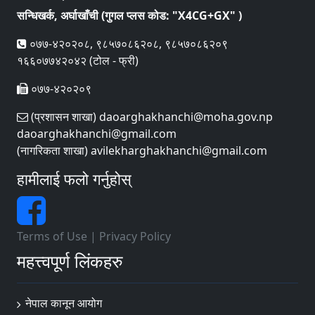
सन्धिखर्क, अर्घाखाँची (गुगल प्लस कोड: "X4CG+GX" )
०७७-४२०२०८, ९८५७०८६२०८, ९८५७०८६२०९
१६६०७७४२०४२ (टोल - फ्री)
०७७-४२०२०९
(प्रशासन शाखा) daoarghakhanchi@moha.gov.np
daoarghakhanchi@gmail.com
(नागरिकता शाखा) avilekharghakhanchi@gmail.com
हामीलाई फलो गर्नुहोस्
Terms of Use
|
Privacy Policy
महत्त्वपूर्ण लिंकहरु
नेपाल कानून आयोग