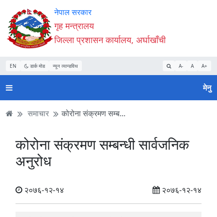
Accessibility
मुख्य
मुख्य
वेबसाइट
नेपाल सरकार
Mode
सामाग्री
नेभिगेसन
खोजमा
गृह मन्त्रालय
सुरु
पढ्नुहाेस्
पढ्नुहाेस्
जानुहोस्
जिल्ला प्रशासन कार्यालय, अर्घाखाँची
गर्नुहोस्
EN
डार्क मोड
न्यून व्यान्डविथ
A-
A
A+
मेनु
समाचार
कोरोना स‌ंक्रमण सम्ब...
कोरोना स‌ंक्रमण सम्बन्धी सार्वजनिक
अनुरोध
२०७६-१२-१४
२०७६-१२-१४