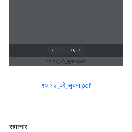
१२.१४_को_सुचना.pdf
समाचार