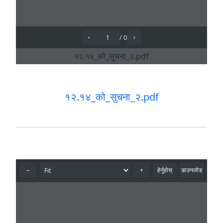
१२.१४_को_सुचना_२.pdf