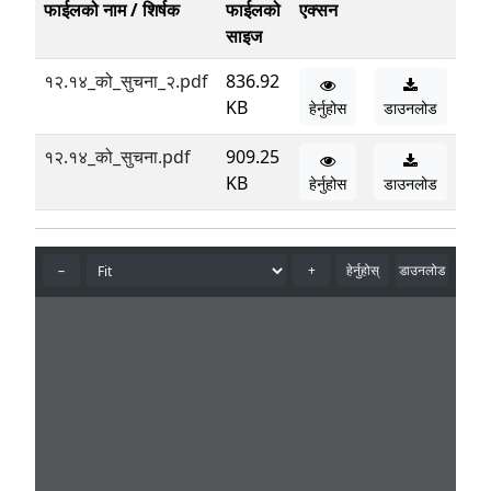
फाईलको नाम / शिर्षक
फाईलको
एक्सन
साइज
१२.१४_को_सुचना_२.pdf
836.92
KB
हेर्नुहोस
डाउनलोड
१२.१४_को_सुचना.pdf
909.25
KB
हेर्नुहोस
डाउनलोड